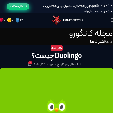
رد کردن به ناوبری
🎉خرید اول با 5% تخفیف + امتیاز + جم و 5% کش بک
کد تخفیف: frst5
رد کردن به محتوای اصلی
0
0
Lvl
مجله کانگورو
خانه
/
اشتراک ها
اشتراک ها
Duolingo چیست؟
0
سارا آقاجانی
در تاریخ شهریور 26, 1404