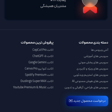
رضایت 98%
مشتریان همیشگی
دسته بندی محصولات
پرفروش ترین محصولات
آنتی ویروس ها
اکانت CapCut Pro
سرویس های آموزشی
اکانت ChatGPT-5
سرویس های پخش صوتی
اکانت Google Gemini
سرویس های ویژه و کاربردی
اکانت کنوا پرو Canva Pro
سرویس های استریم ویدئویی
اکانت Spotify Premium
سرویس های هوش مصنوعی AI
اکانت Duolingo Super MAX
سرویس های طراحی، گرافیکی و تدوین
اکانت Youtube Premium & Music
درخواست محصول جدید ✉️