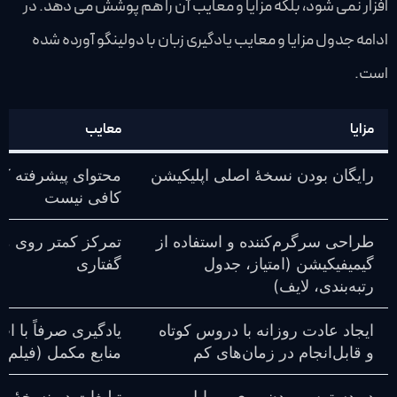
افزار نمی شود، بلکه مزایا و معایب آن را هم پوشش می دهد. در
ادامه جدول مزایا و معایب یادگیری زبان با دولینگو آورده شده
است.
مزایا
معایب
رایگان بودن نسخهٔ اصلی اپلیکیشن
محتوای پیشرفته کم
کافی نیست
طراحی سرگرم‌کننده و استفاده از
تمرکز کمتر روی مکا
گیمیفیکیشن (امتیاز، جدول
گفتاری
رتبه‌بندی، لایف)
ایجاد عادت روزانه با دروس کوتاه
یادگیری صرفاً با ا
و قابل‌انجام در زمان‌های کم
منابع مکمل (فیلم، 
در دسترس بودن روی موبایل و
تبلیغات در نسخهٔ را