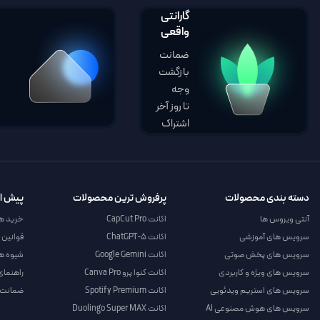
گارانتی
واقعی
ضمانت
بازگشت
وجه
تا روز آخر
اشتراک
دسته بندی محصولات
پرفروش ترین محصولات
پیش از
آنتی ویروس ها
اکانت CapCut Pro
خرید ه
سرویس های آموزشی
اکانت ChatGPT-5
قوانین 
سرویس های پخش صوتی
اکانت Google Gemini
شیوه ه
سرویس های ویژه و کاربردی
اکانت کنوا پرو Canva Pro
راهنمای
سرویس های استریم ویدئویی
اکانت Spotify Premium
ضمانت ا
سرویس های هوش مصنوعی AI
اکانت Duolingo Super MAX