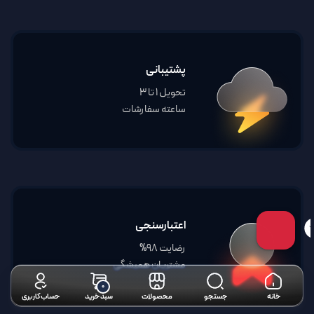
پشتیبانی
تحویل 1 تا 3
ساعته سفارشات
اعتبارسنجی
رضایت 98%
مشتریان همیشگی
تحویل سریع
گارانتی واقعی تا روز آخر
۰
خانه
جستجو
محصولات
سبد خرید
حساب کاربری
راه اندازی راحت