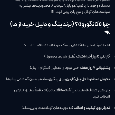
دستگاه وجود دارد (وب/موبایل/لپ‌تاپ). محدودیت‌ها بیشتر به
سیاست‌های گوگل و نوع پلن برمی‌گردد. [1]
چرا «کانگورو»؟ (برندینگ و دلیل خرید از ما)
🦘
اینجا تمرکز اصلی ما «کاهش ریسک خرید» و «شفافیت» است:
گارانتی تا روز آخر اشتراک
(طبق شرایط محصول)
پشتیبانی ۷ روز هفته
حتی روزهای تعطیل (تلگرام + پنل)
تحویل منظم داخل پنل کاربری
برای پیگیری ساده و بدون گم‌شدن پیام‌ها
پلن‌های شفاف (اختصاصی/آماده/اقتصادی)
تا دقیقاً مطابق نیازتان
انتخاب کنید
تمرکز روی کیفیت و اصالت
(نه تجربه‌های کوتاه‌مدت و پرریسک)