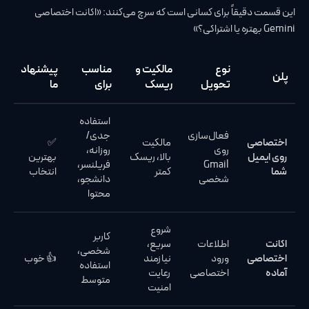
این قسمت دقیقاً برای کسانی است که سرچ می‌کنند: «اکانت اختصاصی
Gemini بهتره یا اشتراکی؟»
نوع
مالکیت و
مناسب
پیشنهاد
پلن
تحویل
ریسک
برای
ما
استفاده
فعال‌سازی
جدی/
اختصاصی
مالکیت
✅
روی
روزانه،
روی ایمیل
بالا، ریسک
بهترین
Gmail
فریلنسر،
شما
کمتر
انتخاب
شخصی
دانشجو،
محتوا
شروع
کاربر
اکانت
اطلاعات
سریع،
شخصی،
اختصاصی
ورود
نیازمند
👍 خوب
استفاده
آماده
اختصاصی
رعایت
متوسط
امنیت