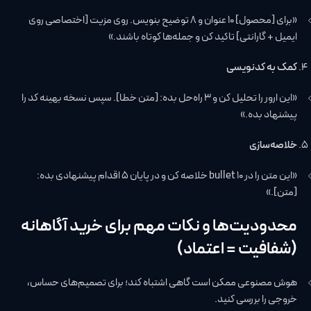
«برای [محصول] ۱۰ عنوان و ۸ توضیح بنویس. روی مزیت [اختصاصی روی
ایمیل + گارانتی] تاکید کن و جمله‌ها کوتاه باشند.»
کمک به کدنویسی
«این ارور را تحلیل کن و ۳ راه‌حل بده: [متن خطا]. سپس نسخه بهینه کد را
پیشنهاد بده.»
خلاصه‌سازی
«این متن را در ۱۰ bullet خلاصه کن و در پایان ۵ اقدام پیشنهادی بده:
[متن].»
محدودیت‌ها و نکات مهم برای خرید آگاهانه
(شفافیت = اعتماد)
هوش مصنوعی ممکن است گاهی اشتباه کند؛ برای تصمیم‌های حساس،
خروجی را بررسی کنید.