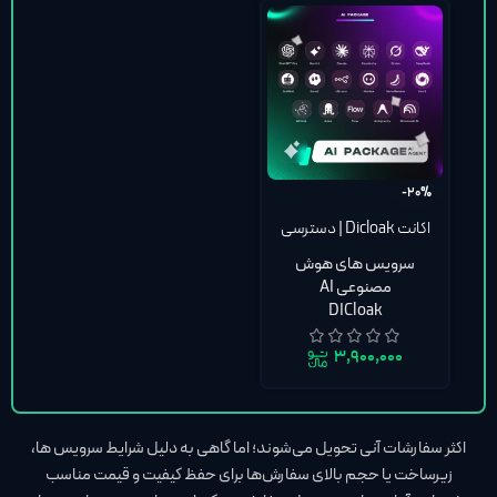
-20%
اکانت Dicloak | دسترسی
به 17 هوش مصنوعی
سرویس های هوش
ChatGPT-5 Plus +
مصنوعی AI
Sora 2 + Claude Pro +
DICloak
Perplexity + Grok +
Gemini + n8n + AI
۳,۹۰۰,۰۰۰
Agent
اکثر سفارشات آنی تحویل می‌شوند؛ اما گاهی به دلیل شرایط سرویس‌ ها،
زیرساخت یا حجم بالای سفارش‌ها برای حفظ کیفیت و قیمت مناسب