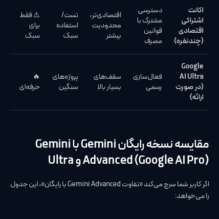
اکانت
دسترسی
اقتصادی‌تر،
تست/
⚠️ فقط
اشتراکی
مشترک با
محدودیت
استفاده
برای
اقتصادی
قوانین
بیشتر
سبک
سبک
(چندنفره)
مصرف
Google
AI Ultra
فعال‌سازی
سقف‌های
پروژه‌های
🔥
(در صورت
رسمی
بسیار بالا
سنگین
حرفه‌ای
ارائه)
مقایسه نسخه رایگان Gemini با Gemini
Advanced (Google AI Pro) و Ultra
اگر کاربر شما سرچ می‌کند «تفاوت Gemini Advanced با رایگان»، این جدول
را می‌خواهد: