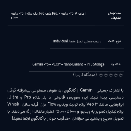
مدت زمان
1 ماهه Pro
4 ماهه Pro
,
6 ماهه Pro
,
,
یک ساله Pro
,
1 ماهه
اشتراک
Ultra
نوع اکانت
دعوت فمیلی ایمیل شما
,
Individual
+ هدیه
Gemini Pro + VEO3 + Nano Banana + 2TB Storage
(دیدگاه کاربر
1
)
با اشتراک جمینی | Gemini از
کانگورو
، به هوش مصنوعی پیشرفته گوگل
دسترسی پیدا کنید. این سرویس قانونی با پلن‌های Pro و Ultra،
ابزارهایی مانند Veo 3 برای تولید ویدیو، Flow برای فیلم‌سازی، Whisk
برای تبدیل تصویر به ویدیو، و ۱۰۰۰ تا ۲۵,۰۰۰ اعتبار ماهانه ارائه می‌دهد. با
تحویل سریع و پشتیبانی حرفه‌ای، خلاقیت خود را با
کانگورو
ارتقا دهید!