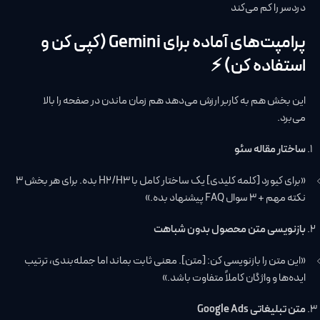
دردسر را کم می‌کند
پرامپت‌های آماده برای Gemini (کپی کن و
استفاده کن) ⚡️
این بخش هم به کاربر ارزش می‌دهد هم زمان ماندن در صفحه را بالا
می‌برد.
ساختار مقاله سئو
«برای کیورد [کلمه کلیدی] یک ساختار کامل با H2/H3 بده. برای هر بخش ۳
نکته مهم + ۳ سوال FAQ پیشنهاد بده.»
بازنویسی متن محصول بدون شباهت
«این متن را بازنویسی کن: [متن]. معنی ثابت بماند اما جمله‌بندی، ترتیب
ایده‌ها و واژگان کاملاً متفاوت باشد.»
متن تبلیغاتی Google Ads