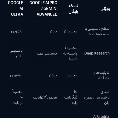
GOOGLE
GOOGLE AI PRO
نسخه
ویژگی
/ GEMINI
AI
رایگان
ULTRA
ADVANCED
سطح دسترسی و
محدودتر
بالاتر
بالاترین
سقف استفاده
محدود/
دسترسی
Deep Research
وابسته به
دسترسی بهتر
بالاتر
شرایط
قابلیت‌های
محدود
بیشتر
بیشترین
خلاقانه
فضای
۱۵
معمولاً
ذخیره‌سازی همراه
گیگابایت
معمولاً ۲ ترابایت
۳۰
پلن
پایه
ترابایت
AI Credits