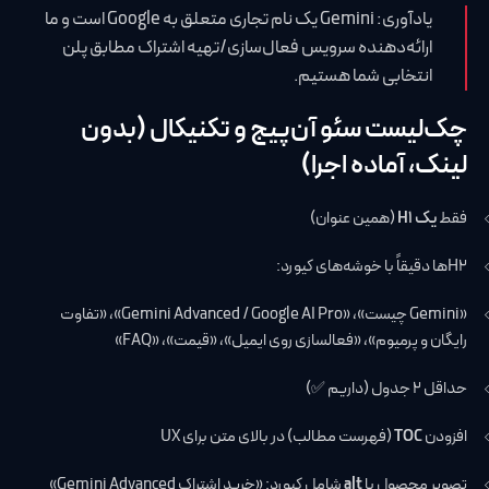
یادآوری: Gemini یک نام تجاری متعلق به Google است و ما
ارائه‌دهنده سرویس فعال‌سازی/تهیه اشتراک مطابق پلن
انتخابی شما هستیم.
چک‌لیست سئو آن‌پیج و تکنیکال (بدون
لینک، آماده اجرا)
فقط
یک H1
(همین عنوان)
H2ها دقیقاً با خوشه‌های کیورد:
«Gemini چیست»، «Gemini Advanced / Google AI Pro»، «تفاوت
رایگان و پرمیوم»، «فعالسازی روی ایمیل»، «قیمت»، «FAQ»
حداقل ۲ جدول (داریم ✅)
افزودن
TOC
(فهرست مطالب) در بالای متن برای UX
تصویر محصول با
alt
شامل کیورد: «خرید اشتراک Gemini Advanced»