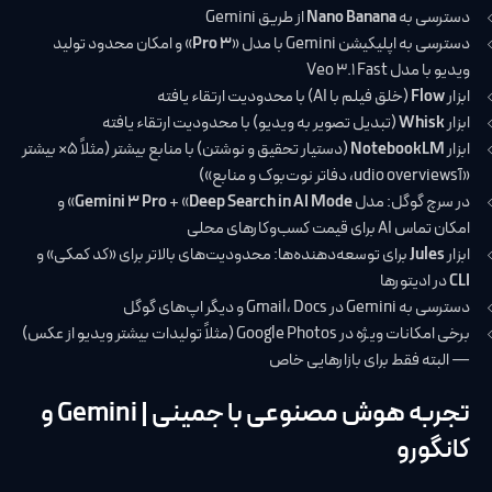
دسترسی به
Nano Banana
از طریق Gemini
دسترسی به اپلیکیشن Gemini با مدل «
3 Pro
» و امکان محدود تولید
ویدیو با مدل Veo 3.1 Fast
ابزار
Flow
(خلق فیلم با AI) با محدودیت ارتقاء یافته
ابزار
Whisk
(تبدیل تصویر به ویدیو) با محدودیت ارتقاء یافته
ابزار
NotebookLM
(دستیار تحقیق و نوشتن) با منابع بیشتر (مثلاً ۵× بیشتر
«آudio overviews، دفاتر نوت‌بوک و منابع»)
در سرچ گوگل: مدل
Deep Search in AI Mode
+ «
Gemini 3 Pro
» و
امکان تماس AI برای قیمت کسب‌وکارهای محلی
ابزار
Jules
برای توسعه‌دهنده‌ها: محدودیت‌های بالاتر برای «کد کمکی» و
CLI
در ادیتورها
دسترسی به Gemini در Gmail، Docs و دیگر اپ‌های گوگل
برخی امکانات ویژه در Google Photos (مثلاً تولیدات بیشتر ویدیو از عکس)
— البته فقط برای بازارهایی خاص
تجربه هوش مصنوعی با جمینی | Gemini و
کانگورو