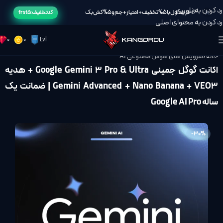
رد کردن به ناوبری
🎉خرید اول با 5% تخفیف + امتیاز + جم و 5% کش بک
کد تخفیف: frst5
رد کردن به محتوای اصلی
0
0
Lvl
خانه
/
سرویس های هوش مصنوعی AI
اکانت گوگل جمینی Google Gemini 3 Pro & Ultra + هدیه
Gemini Advanced + Nano Banana + VEO3 | ضمانت یک
ساله Google AI Pro
-30%