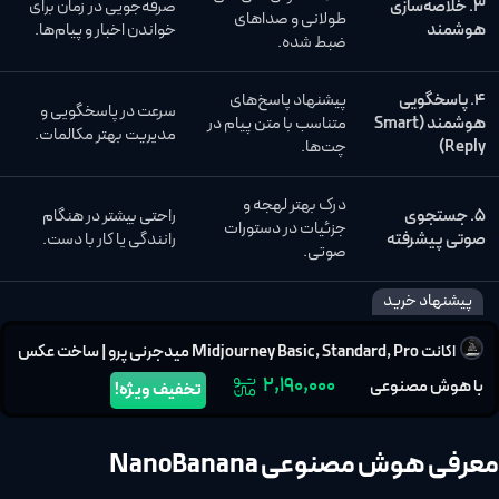
۳. خلاصه‌سازی
صرفه‌جویی در زمان برای
طولانی و صداهای
هوشمند
خواندن اخبار و پیام‌ها.
ضبط شده.
۴. پاسخگویی
پیشنهاد پاسخ‌های
سرعت در پاسخگویی و
هوشمند (Smart
متناسب با متن پیام در
مدیریت بهتر مکالمات.
Reply)
چت‌ها.
درک بهتر لهجه و
۵. جستجوی
راحتی بیشتر در هنگام
جزئیات در دستورات
صوتی پیشرفته
رانندگی یا کار با دست.
صوتی.
پیشنهاد خرید
اکانت Midjourney Basic, Standard, Pro میدجرنی پرو | ساخت عکس
۲,۱۹۰,۰۰۰
با هوش مصنوعی
تخفیف ویژه!
معرفی هوش مصنوعی NanoBanana