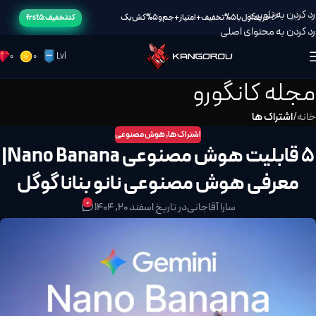
رد کردن به ناوبری
🎉خرید اول با 5% تخفیف + امتیاز + جم و 5% کش بک
کد تخفیف: frst5
رد کردن به محتوای اصلی
0
0
Lvl
مجله کانگورو
خانه
/
اشتراک ها
اشتراک ها
,
هوش مصنوعی
5 قابلیت هوش مصنوعی Nano Banana|
معرفی هوش مصنوعی نانو بنانا گوگل
0
سارا آقاجانی
در تاریخ اسفند 20, 1404