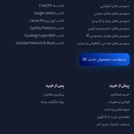
سرویس های آموزشی
اکانت ChatGPT-5
سرویس های پخش صوتی
اکانت Google Gemini
سرویس های ویژه و کاربردی
اکانت کنوا پرو Canva Pro
سرویس های استریم ویدئویی
اکانت Spotify Premium
سرویس های هوش مصنوعی AI
اکانت Duolingo Super MAX
سرویس های طراحی، گرافیکی و تدوین
اکانت Youtube Premium & Music
درخواست محصول جدید ✉️
پیش از خرید
پس از خرید
خرید همکاری
پیگیری سفارش
قوانین و مقررات
رویه بازگشت وجه
شیوه های پرداخت
راهنمای خرید از کانگورو
ضمانت اشتراک تا روز آخر