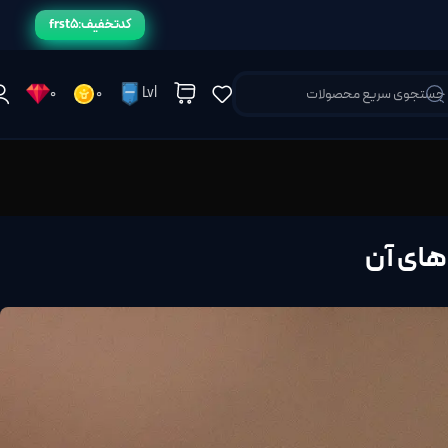
کد تخفیف: frst5
0
0
Lvl