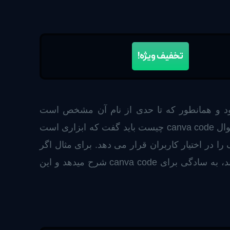
تخفیف ویژه!
 قابلیت های جدید هوش مصنوعی کنوا که در سال 2025 معرفی شد canva code بود و همانطور که تا حدی از نام آن مشخص است
کدنویسی را مانند طرح های گرافیکی در اختیار کاربران قرار دهد. بنابراین در جواب کوتاه به سوال canva code چیست باید گفت که ابزاری است
ا در اختیار کاربران قرار می دهد. برای مثال اگر
کاربر تمایل داشته باشد تا پازل، آزمون، بازی و یا ماشین حسابی را به طرح های خود اضافه کند، به سادگی برای canva code شرح میدهد و این