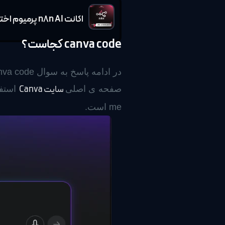
اکانت n8n AI پرمیوم اختصاصی روی ایمیل شما | ضمانت تا روز آخر اشتراک
canva code کجاست؟
سایت Canva
صفحه ی اصلی
me است.