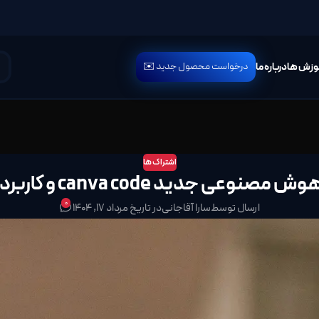
درخواست محصول جدید ✉️
وزش ها
درباره ما
اشتراک ها
وعی جدید canva code و کاربردهای آن
0
ارسال توسط
سارا آقاجانی
در تاریخ مرداد 17, 1404