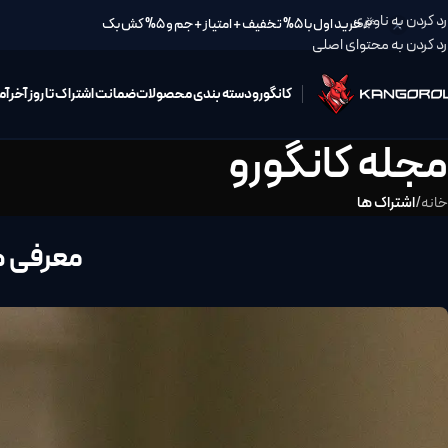
رد کردن به ناوبری
🎉خرید اول با 5% تخفیف + امتیاز + جم و 5% کش بک
رد کردن به محتوای اصلی
کانگورو
دسته بندی محصولات
ضمانت اشتراک تا روز آخر
آم
مجله کانگورو
خانه
/
اشتراک ها
معرفی هوش مصن