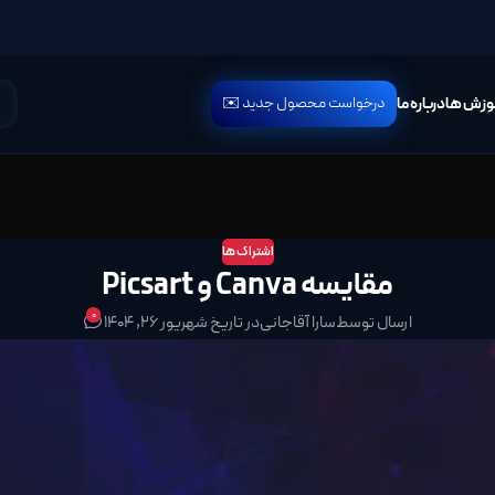
درخواست محصول جدید ✉️
وزش ها
درباره ما
اشتراک ها
مقایسه Canva و Picsart
0
ارسال توسط
سارا آقاجانی
در تاریخ شهریور 26, 1404