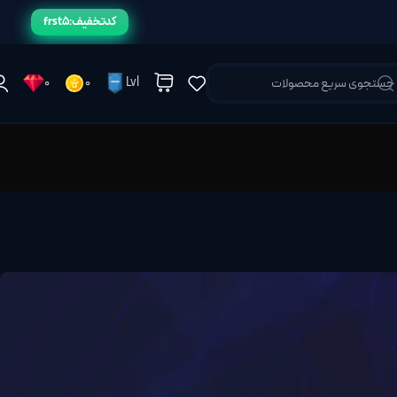
کد تخفیف: frst5
0
0
Lvl