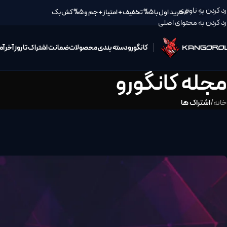
رد کردن به ناوبری
🎉خرید اول با 5% تخفیف + امتیاز + جم و 5% کش بک
رد کردن به محتوای اصلی
کانگورو
دسته بندی محصولات
ضمانت اشتراک تا روز آخر
آم
مجله کانگورو
خانه
/
اشتراک ها