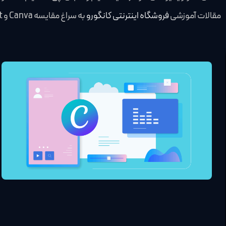
مقالات آموزشی
فروشگاه اینترنتی کانگورو
به سراغ مقایسه Canva و Picsart آمده ایم تا در آخر انتخاب مناسب خود را پیدا کنید. پس با کانگورو همراه باشید.