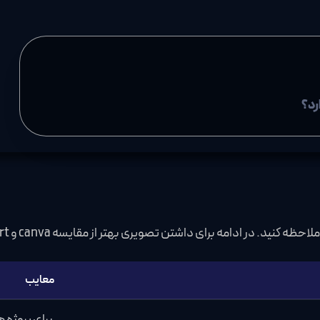
رد؟
 داشتن تصویری بهتر از مقایسه canva و picsart، این جدول ها به ما کمک می کنند.
معایب
برای پروژه