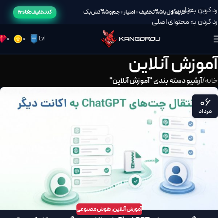
رد کردن به ناوبری
🎉خرید اول با 5% تخفیف + امتیاز + جم و 5% کش بک
کد تخفیف: frst5
رد کردن به محتوای اصلی
0
0
Lvl
آموزش آنلاین
خانه
/
آرشیو دسته بندی "آموزش آنلاین"
06
مرداد
آموزش آنلاین
,
هوش مصنوعی