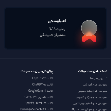
اعتبارسنجی
رضایت 98%
مشتریان همیشگی
دسته بندی محصولات
پرفروش ترین محصولات
آنتی ویروس ها
اکانت CapCut Pro
سرویس های آموزشی
اکانت ChatGPT-5
سرویس های پخش صوتی
اکانت Google Gemini
سرویس های ویژه و کاربردی
اکانت کنوا پرو Canva Pro
سرویس های استریم ویدئویی
اکانت Spotify Premium
سرویس های هوش مصنوعی AI
اکانت Duolingo Super MAX