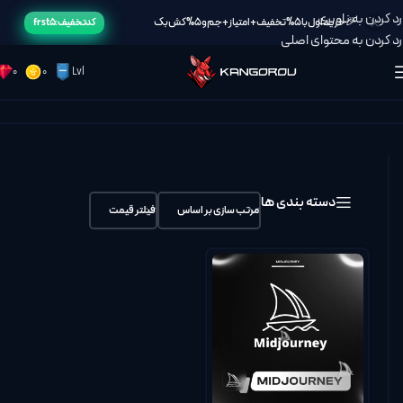
رد کردن به ناوبری
🎉خرید اول با 5% تخفیف + امتیاز + جم و 5% کش بک
کد تخفیف: frst5
رد کردن به محتوای اصلی
0
0
Lvl
خانه
/
Midjourney
دسته بندی ها
مرتب سازی بر اساس
فیلتر قیمت