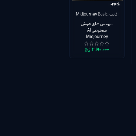
-24%
اکانت Midjourney Basic,
Standard, Pro میدجرنی
سرویس های هوش
پرو | ساخت عکس با هوش
مصنوعی AI
مصنوعی
Midjourney
۲,۱۹۰,۰۰۰