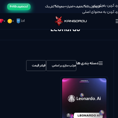
رد کردن به ناوبری
🎉خرید اول با 5% تخفیف + امتیاز + جم و 5% کش بک
کد تخفیف: frst5
رد کردن به محتوای اصلی
0
0
Lvl
Leonardo
خانه
/
Leonardo
دسته بندی ها
مرتب سازی بر اساس
فیلتر قیمت