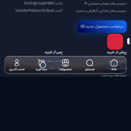
سرویس های هوش مصنوعی AI
اکانت Duolingo Super MAX
سرویس های طراحی، گرافیکی و تدوین
اکانت Youtube Premium & Music
درخواست محصول جدید ✉️
پیش از خرید
پس از خرید
خرید همکاری
پیگیری سفارش
۰
قوانین و مقررات
رویه بازگشت وجه
خانه
جستجو
محصولات
سبد خرید
حساب کاربری
شیوه های پرداخت
راهنمای خرید از کانگورو
ضمانت اشتراک تا روز آخر
درباره ما
درباره کانگورو
تماس با کانگورو