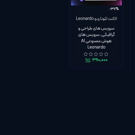
-37%
اکانت لئوناردو Leonardo
Ai اختصاصی با گارانتی تا روز
سرویس های طراحی و
آخر اشتراک
گرافیکی
,
سرویس های
هوش مصنوعی AI
Leonardo
۳۹۰,۰۰۰