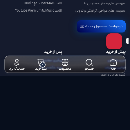
سرویس های هوش مصنوعی AI
اکانت Duolingo Super MAX
سرویس های طراحی، گرافیکی و تدوین
اکانت Youtube Premium & Music
درخواست محصول جدید ✉️
پیش از خرید
پس از خرید
خرید همکاری
پیگیری سفارش
۰
قوانین و مقررات
رویه بازگشت وجه
خانه
جستجو
محصولات
سبد خرید
حساب کاربری
شیوه های پرداخت
راهنمای خرید از کانگورو
ضمانت اشتراک تا روز آخر
درباره ما
درباره کانگورو
تماس با کانگورو