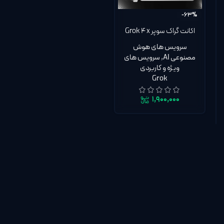
-63%
اکانت گراک سوپر Grok 4 x
Super AI + SuperGrok
سرویس های هوش
Heavy | گارانتی 30 روز
مصنوعی AI
,
سرویس های
کامل
ویژه و کاربردی
Grok
۱,۹۰۰,۰۰۰