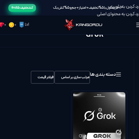
رد کردن به ناوبری
🎉خرید اول با 5% تخفیف + امتیاز + جم و 5% کش بک
کد تخفیف: frst5
رد کردن به محتوای اصلی
0
0
Lvl
Grok
خانه
/
Grok
دسته بندی ها
مرتب سازی بر اساس
فیلتر قیمت