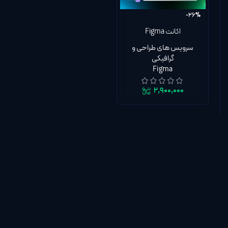
-26%
اکانت Figma
Professional فیگما
سرویس های طراحی و
پروفشنال Collab, Dev,
گرافیکی
Full seat روی اکانت شما |
Figma
گارانتی تا روز آخر
۲,۹۰۰,۰۰۰