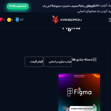
رد کردن به ناوبری
🎉خرید اول با 5% تخفیف + امتیاز + جم و 5% کش بک
کد تخفیف: frst5
رد کردن به محتوای اصلی
0
0
Lvl
Figma
خانه
/
Figma
دسته بندی ها
مرتب سازی بر اساس
فیلتر قیمت