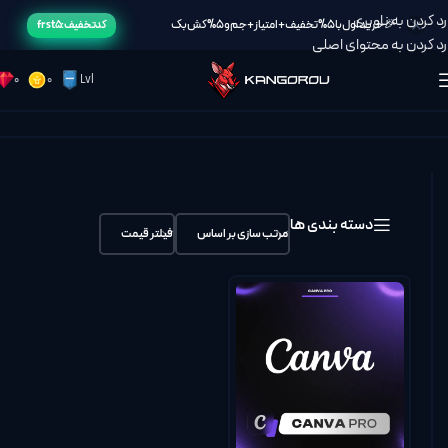
رد کردن به ناوبری
🎉خرید اول با 5% تخفیف + امتیاز + جم و 5% کش بک
کد تخفیف: frst5
رد کردن به محتوای اصلی
0
0
Lvl
خانه
/
Canva
دسته بندی ها
مرتب سازی بر اساس
فیلتر قیمت