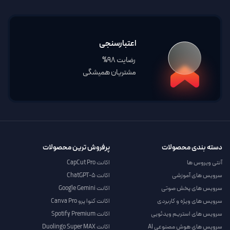
اعتبارسنجی
رضایت 98%
مشتریان همیشگی
دسته بندی محصولات
پرفروش ترین محصولات
آنتی ویروس ها
اکانت CapCut Pro
سرویس های آموزشی
اکانت ChatGPT-5
سرویس های پخش صوتی
اکانت Google Gemini
سرویس های ویژه و کاربردی
اکانت کنوا پرو Canva Pro
سرویس های استریم ویدئویی
اکانت Spotify Premium
سرویس های هوش مصنوعی AI
اکانت Duolingo Super MAX