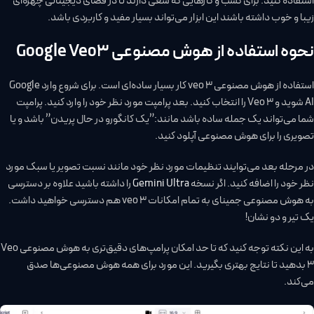
استفاده کنید. برای کسب و کارهایی که سعی دارند تا در فضای دیجیتالی چهره‌ای
زیبا و خوب داشته باشند این ابزار می‌تواند بسیار مفید و کاربردی باشد.
نحوه استفاده از هوش مصنوعی Google Veo3
استفاده از هوش مصنوعی veo 3 کار بسیار ساده‌ای است. برای شروع وارد Google
AI شوید و Veo 3 را انتخاب کنید. بعد پرامپت مورد نظر خود را وارد کنید. پرامپت
شما می‌تواند یک جمله ساده باشد مانند:”یک کانگورو در حال پریدن” باشد و یا
تصویری را برای هوش مصنوعی آپلود کنید.
در مرحله بعد می‌توایند تنظیمات مورد نظر خود مانند نسبت تصویر یا سبک مورد
نظر خود را اضافه کنید. اگر نسخه
Gemini Ultra
را داشته باشید علاوه بر دسترسی
به هوش مصنوعی جمینای به تمام امکانات veo 3 هم دسترسی خواهید داشت.
یک تیر و دو نشان!
به این نکته توجه کنید که تا حد امکان پرامپ‌های دقیق‌تری به هوش مصنوعی Veo
3 بدهید تا نتایج بهتری بگیرید. این مورد برای همه هوش مصنوعی‌ها صدق
می‌کند.