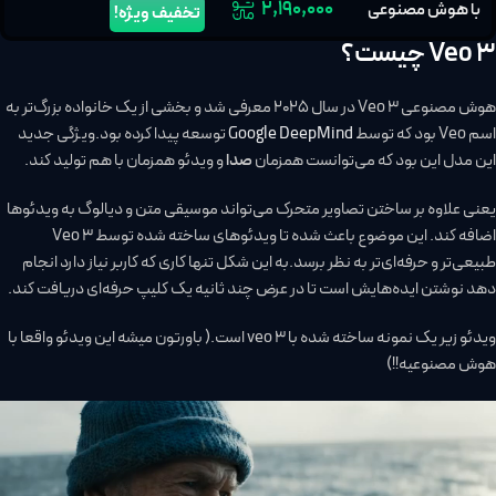
۲,۱۹۰,۰۰۰
با هوش مصنوعی
تخفیف ویژه!
Veo 3 چیست؟
هوش مصنوعی Veo 3 در سال 2025 معرفی شد و بخشی از یک خانواده بزرگ‌تر به
اسم Veo بود که توسط
Google DeepMind
توسعه پیدا کرده بود.ویژگی جدید
این مدل این بود که می‌توانست همزمان
صدا
و ویدئو همزمان با هم تولید کند.
یعنی علاوه بر ساختن تصاویر متحرک می‌تواند موسیقی متن و دیالوگ به ویدئوها
اضافه کند. این موضوع باعث شده تا ویدئوهای ساخته شده توسط Veo 3
طبیعی‌تر و حرفه‌ای‌تر به نظر برسد.به این شکل تنها کاری که کاربر نیاز دارد انجام
دهد نوشتن ایده‌هایش است تا در عرض چند ثانیه یک کلیپ حرفه‌ای دریافت کند.
ویدئو زیر یک نمونه ساخته شده با veo 3 است.( باورتون میشه این ویدئو واقعا با
هوش مصنوعیه!!)
مایشگر
یدیو