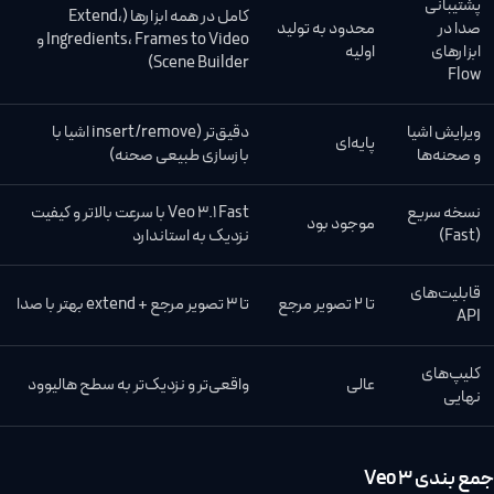
پشتیبانی
کامل در همه ابزارها (Extend،
صدا در
محدود به تولید
Ingredients، Frames to Video و
ابزارهای
اولیه
Scene Builder)
Flow
ویرایش اشیا
دقیق‌تر (insert/remove اشیا با
پایه‌ای
و صحنه‌ها
بازسازی طبیعی صحنه)
نسخه سریع
Veo 3.1 Fast با سرعت بالاتر و کیفیت
موجود بود
(Fast)
نزدیک به استاندارد
قابلیت‌های
تا ۲ تصویر مرجع
تا ۳ تصویر مرجع + extend بهتر با صدا
API
کلیپ‌های
عالی
واقعی‌تر و نزدیک‌تر به سطح هالیوود
نهایی
جمع بندی Veo 3