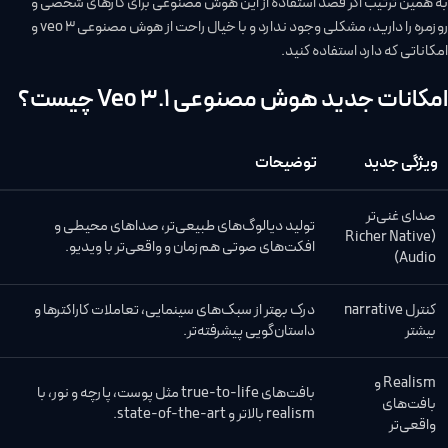
به همین ترتیب اگر قصد استفاده از این هوش مصنوعی برای کارهای شخصی و
روزمره را دارید، مشکلی وجود ندارد و با خیال راحت از هوش مصنوعی veo 3 و
امکاناتی که دارد استفاده کنید.
امکانات جدید هوش مصنوعی Veo 3.1 چیست؟
ویژگی جدید
توضیحات
صدای غنی‌تر
تولید دیالوگ‌های طبیعی‌تر، صداهای محیطی و
(Richer Native
افکت‌های صوتی هم‌زمان و واقعی‌تر با ویدیو.
Audio)
کنترل narrative
درک بهتر از سبک‌های سینمایی، تعاملات کاراکترها و
بیشتر
داستان‌گویی پیشرفته‌تر.
Realism و
بافت‌های true-to-life مثل پوست، پارچه و نور، با
بافت‌های
realism بالاتر و state-of-the-art.
واقعی‌تر