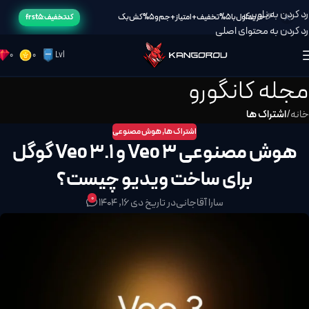
رد کردن به ناوبری
🎉خرید اول با 5% تخفیف + امتیاز + جم و 5% کش بک
کد تخفیف: frst5
رد کردن به محتوای اصلی
0
0
Lvl
مجله کانگورو
خانه
/
اشتراک ها
اشتراک ها
,
هوش مصنوعی
هوش مصنوعی Veo 3 و Veo 3.1 گوگل
برای ساخت ویدیو چیست؟
0
سارا آقاجانی
در تاریخ دی 16, 1404