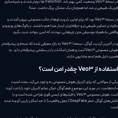
در نسخه Veo 2 وضعیت کمی بهتر شد. Transitionها نرم‌تر شدند و شبیه‌سازی
فیزیک طبیعی‌تر شد اما همچنان یک مشکل بزرگ داشت. صدا!
در نسخه Veo 3 بود که برای اولین بار ویدئوها از حالت مصنوعی بیرون آمدند و
علاوه بر تصاویر طبیعی‌تر و حرفه‌ای‌تر، اینبار صدا هم داشتند. دیالوگ‌های روزمره و
واقعی به همراه موسیقی متن چیزهایی نبودند که کسی بتواند ندید بگیرد.
و در آخرین آپدیت گوگل، نسخه Veo 3.1 به بازار معرفی شده که نسخه‌ی پیشرفته‌تر
هوش مصنوعی Veo 3 است و همان امکانات را در سطحی پیشرفته‌تر دارد. به
همین دلیل هم اسم مشابهی دارند.
استفاده از Veo3 چقدر امن است؟
یکی از سوالاتی که برای کاربران هوش مصنوعی به وجود می‌آید، بحث امنیت
داده‌هاست. در مورد این موضوع هم گوگل خیال تمام کاربران خود را راحت کرده
است. هوش مصنوعی Veo 3 با فیلنرهای ایمنی قوی طراحی شده است و با
تلاش‌های گوگل خطر DeepFake (جعل واقعیت) تا حد امکان پایین آورده شده
است.