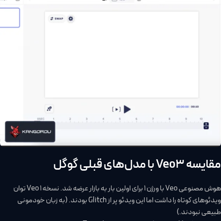
مقایسه Veo3 با مدل‌های قبلی گوگل
هوش مصنوعی Veo با ورژن 1 برای اولین بار به بازار عرضه شد. نسخه Veo 1 توان
ویدئوهای کوتاه را داشت اما این ویدئو پر از Glitch بودند. (به زبان خودمونی
طبیعی نبودند.)