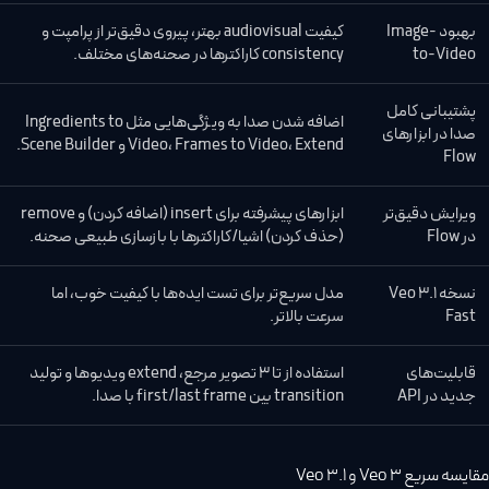
بهبود Image-
کیفیت audiovisual بهتر، پیروی دقیق‌تر از پرامپت و
to-Video
consistency کاراکترها در صحنه‌های مختلف.
پشتیبانی کامل
اضافه شدن صدا به ویژگی‌هایی مثل Ingredients to
صدا در ابزارهای
Video، Frames to Video، Extend و Scene Builder.
Flow
ویرایش دقیق‌تر
ابزارهای پیشرفته برای insert (اضافه کردن) و remove
در Flow
(حذف کردن) اشیا/کاراکترها با بازسازی طبیعی صحنه.
نسخه Veo 3.1
مدل سریع‌تر برای تست ایده‌ها با کیفیت خوب، اما
Fast
سرعت بالاتر.
قابلیت‌های
استفاده از تا ۳ تصویر مرجع، extend ویدیوها و تولید
جدید در API
transition بین first/last frame با صدا.
مقایسه سریع Veo 3 و Veo 3.1