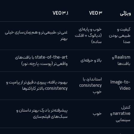
ویژگی
VEO 3
VEO 3.1
کیفیت و
خوب و پایه‌ای
غنی‌تر، طبیعی‌تر و هم‌زمان‌سازی خیلی
طبیعی بودن
(دیالوگ + افکت
بهتر
صدا
ساده)
Realism و
state-of-the-art با بافت‌های
بالا و حرفه‌ای
بافت‌ها
واقعی‌تر (پوست، پارچه، نور)
استاندارد با
Image-to-
بهبود یافته، پیروی دقیق‌تر از پرامپت و
consistency
Video
consistency بالاتر کاراکترها
خوب
کنترل
پیشرفته‌تر با درک بهتر داستان و
narrative و
خوب
سبک‌های فیلم‌سازی
سینمایی