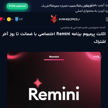
رد کردن به ناوبری
🎉خرید اول با 5% تخفیف + امتیاز + جم و 5% کش بک
کد تخفیف: frst5
رد کردن به محتوای اصلی
0
0
Lvl
خانه
/
سرویس های طراحی و گرافیکی
اکانت پرمیوم برنامه Remini اختصاصی با ضمانت تا روز آخر
اشتراک
-27%