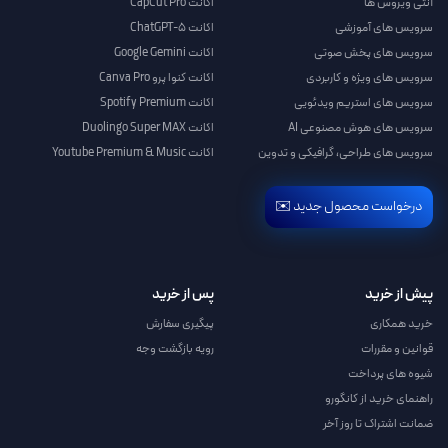
آنتی ویروس ها
اکانت CapCut Pro
سرویس های آموزشی
اکانت ChatGPT-5
سرویس های پخش صوتی
اکانت Google Gemini
سرویس های ویژه و کاربردی
اکانت کنوا پرو Canva Pro
سرویس های استریم ویدئویی
اکانت Spotify Premium
سرویس های هوش مصنوعی AI
اکانت Duolingo Super MAX
سرویس های طراحی، گرافیکی و تدوین
اکانت Youtube Premium & Music
درخواست محصول جدید ✉️
پیش از خرید
پس از خرید
خرید همکاری
پیگیری سفارش
قوانین و مقررات
رویه بازگشت وجه
شیوه های پرداخت
راهنمای خرید از کانگورو
ضمانت اشتراک تا روز آخر