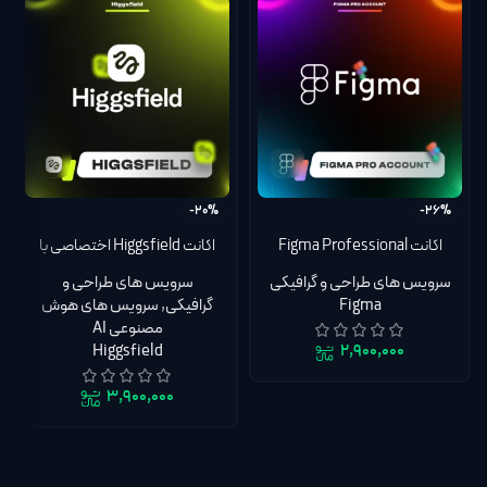
-20%
-26%
اکانت Figma Professional
اکانت Higgsfield اختصاصی با
فیگما پروفشنال Collab, Dev,
ضمانت تا روز آخر اشتراک
سرویس های طراحی و گرافیکی
سرویس های طراحی و
Full seat روی اکانت شما |
Figma
گرافیکی
,
سرویس های هوش
گارانتی تا روز آخر
مصنوعی AI
Higgsfield
۲,۹۰۰,۰۰۰
۳,۹۰۰,۰۰۰