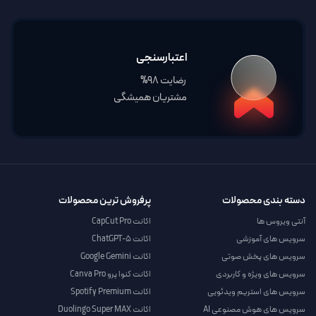
اعتبارسنجی
رضایت 98%
مشتریان همیشگی
دسته بندی محصولات
پرفروش ترین محصولات
آنتی ویروس ها
اکانت CapCut Pro
سرویس های آموزشی
اکانت ChatGPT-5
سرویس های پخش صوتی
اکانت Google Gemini
سرویس های ویژه و کاربردی
اکانت کنوا پرو Canva Pro
سرویس های استریم ویدئویی
اکانت Spotify Premium
سرویس های هوش مصنوعی AI
اکانت Duolingo Super MAX