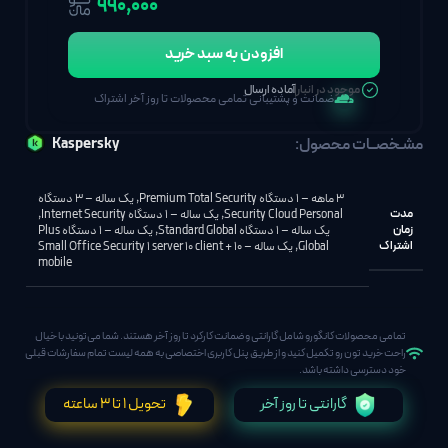
۹۹۰٬۰۰۰
افزودن به سبد خرید
موجود در انبار
آماده ارسال
ضمانت و پشتیبانی تمامی محصولات تا روز آخر اشتراک
مشـخصــات محصول:
Kaspersky
3 ماهه – 1 دستگاه Premium Total Security
,
یک ساله – 3 دستگاه
مدت
Security Cloud Personal
,
یک ساله – 1 دستگاه Internet Security
,
زمان
یک ساله – 1 دستگاه Standard Global
,
یک ساله – 1 دستگاه Plus
اشتراک
Global
,
یک ساله – Small Office Security 1 server 10 client + 10
mobile
تمامی محصولات کانگورو شامل گارانتی و ضمانت کارکرد تا روز آخر هستند. شما می‌تونید با خیال
راحت خرید تون رو تکمیل کنید و از طریق پنل کاربری اختصاصی به همه لیست تمام سفارشات قبلی
خود دسترسی داشته باشد.
گارانتی تا روز آخر
تحویل 1 تا 3 ساعته