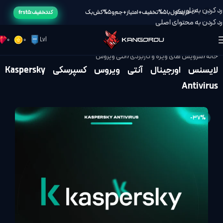
رد کردن به ناوبری
🎉خرید اول با 5% تخفیف + امتیاز + جم و 5% کش بک
کد تخفیف: frst5
رد کردن به محتوای اصلی
0
0
Lvl
خانه
/
سرویس های ویژه و کاربردی
/
آنتی ویروس
لایسنس اورجینال آنتی ویروس کسپرسکی Kaspersky
Antivirus
-37%