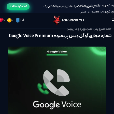
رد کردن به ناوبری
🎉خرید اول با 5% تخفیف + امتیاز + جم و 5% کش بک
کد تخفیف: frst5
رد کردن به محتوای اصلی
0
0
Lvl
خانه
/
سرویس های ویژه و کاربردی
شماره مجازی گوگل ویس پریمیوم Google Voice Premium