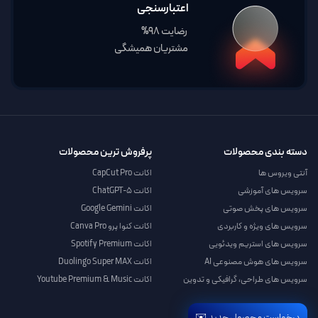
اعتبارسنجی
رضایت 98%
مشتریان همیشگی
دسته بندی محصولات
پرفروش ترین محصولات
آنتی ویروس ها
اکانت CapCut Pro
سرویس های آموزشی
اکانت ChatGPT-5
سرویس های پخش صوتی
اکانت Google Gemini
سرویس های ویژه و کاربردی
اکانت کنوا پرو Canva Pro
سرویس های استریم ویدئویی
اکانت Spotify Premium
سرویس های هوش مصنوعی AI
اکانت Duolingo Super MAX
سرویس های طراحی، گرافیکی و تدوین
اکانت Youtube Premium & Music
درخواست محصول جدید ✉️