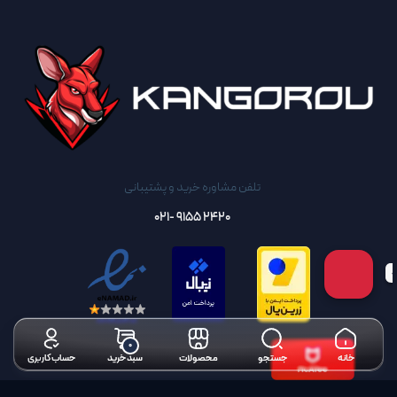
تلفن مشاوره خرید و پشتیبانی
2420 9155 -021
تحویل سریع
گارانتی واقعی تا روز آخر
۰
خانه
جستجو
محصولات
سبد خرید
حساب کاربری
راه اندازی راحت
پشتیبانی سریع