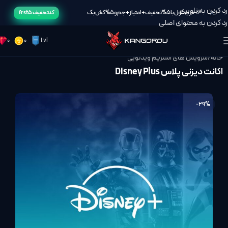
رد کردن به ناوبری
🎉خرید اول با 5% تخفیف + امتیاز + جم و 5% کش بک
کد تخفیف: frst5
رد کردن به محتوای اصلی
0
0
Lvl
خانه
/
سرویس های استریم ویدئویی
اکانت دیزنی پلاس Disney Plus
-29%