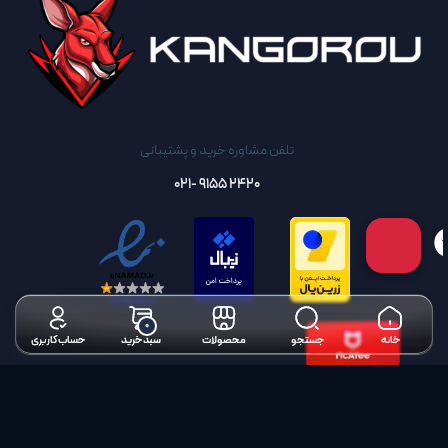
تلفن مشاوره خرید و پشتیبانی
2420 9155 -021
تحویل سریع
گارانتی واقعی تا روز آخر
۰
خانه
جستجو
محصولات
سبد خرید
حساب کاربری
راه اندازی راحت
پشتیبانی سریع
رضایت 98% مشتریان همیشگی
انتخاب ویژگی
تحویل سریع
۲۹
۶۹۰,۰۰۰