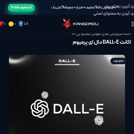
رد کردن به ناوبری
🎉خرید اول با 5% تخفیف + امتیاز + جم و 5% کش بک
کد تخفیف: frst5
رد کردن به محتوای اصلی
0
0
Lvl
خانه
/
سرویس های هوش مصنوعی AI
اکانت DALL-E دال ای پرمیوم
ناموجود