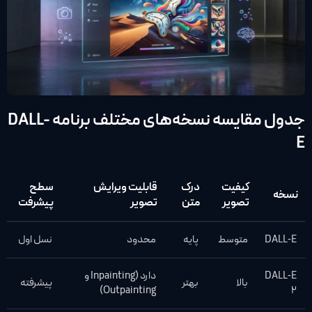
جدول مقایسه نسخه‌های مختلف برنامه DALL-
E
کیفیت
درک
قابلیت ویرایش
سطح
نسخه
تصویر
متن
تصویر
پیشرفت
DALL‑E
متوسط
پایه
محدود
نسل اول
DALL‑E
دارد (Inpainting و
بالا
بهتر
پیشرفته
Outpainting)
2