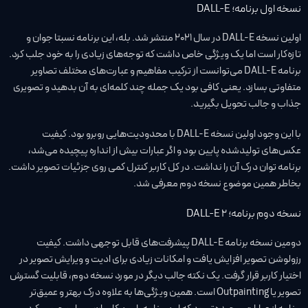
نسخه اول برنامه؛ DALL-E
اولین نسخه DALL-E در سال 2021 منتشر شد. بله، این برنامه نسبتا جوان و
تازه‌کار است اما یک ویژگی خاص داشت که توجه‌های زیادی را به خود جلب کرد.
برنامه DALL-E می‌توانست از ترکیب مفاهیم و عبارت‌های مختلف تصاویر
متفاوتی بسازد. یعنی کافی بود یک جمله چند کلمه‌ای به آن بدهید و تصویری
جذاب و جالب تحویل بگیرید.
با این وجود اولین نسخه DALL-E با محدودیت‌هایی روبرو بود. کیفیت
عکس‌های تولید‌شده پایین بود و اگر عبارات بیش از انداره پیچیده می‌شد،
برنامه توان درک آن را نداشت. در کل کاربر کنترل کمی روی جزئیات تصویر داشت.
بخاطر همین موضوع نسخه دوم معرفی شد.
نسخه دوم برنامه؛ DALL-E 2
دومین نسخه برنامه DALL-E پیشرفت‌های قابل توجهی داشت. کیفیت
رزولوشن تصویر افزایش یافت و امکانات زیادی برای ادیت و ویرایش تصویر در
اختیار کاربر قرار گرفت. یک نکته جالب دیگر در مورد نسخه دوم، قابلیت گسترش
تصویر یا Outpainting است. همین ویژگی‌ها به علاوه درک بهتر و عمیق‌تر