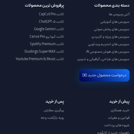
دسته بندی محصولات
پرفروش ترین محصولات
آنتی ویروس ها
اکانت CapCut Pro
سرویس های آموزشی
اکانت ChatGPT-5
سرویس های پخش صوتی
اکانت Google Gemini
سرویس های ویژه و کاربردی
اکانت کنوا پرو Canva Pro
سرویس های استریم ویدئویی
اکانت Spotify Premium
سرویس های هوش مصنوعی AI
اکانت Duolingo Super MAX
سرویس های طراحی، گرافیکی و تدوین
اکانت Youtube Premium & Music
درخواست محصول جدید ✉️
پیش از خرید
پس از خرید
خرید همکاری
پیگیری سفارش
قوانین و مقررات
رویه بازگشت وجه
شیوه های پرداخت
راهنمای خرید از کانگورو